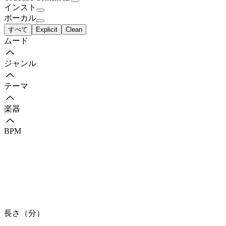
インスト
ボーカル
すべて
Explicit
Clean
ムード
ジャンル
テーマ
楽器
BPM
長さ（分）