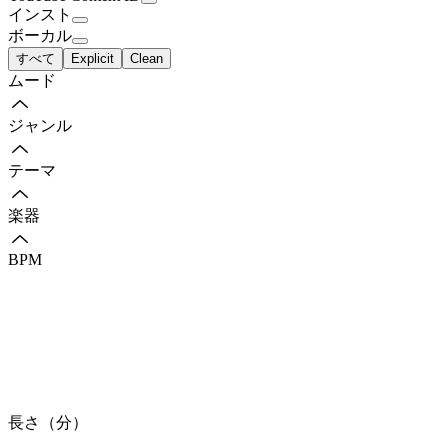
インスト
ボーカル
すべて
Explicit
Clean
ムード
ジャンル
テーマ
楽器
BPM
長さ（分）