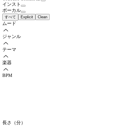
インスト
ボーカル
すべて
Explicit
Clean
ムード
ジャンル
テーマ
楽器
BPM
長さ（分）