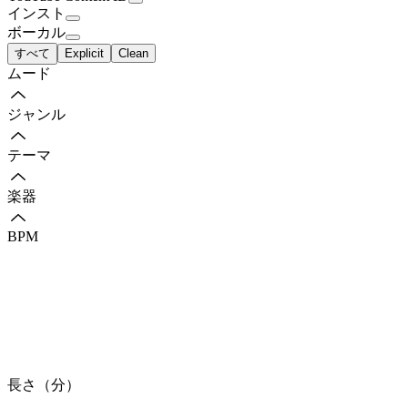
インスト
ボーカル
すべて
Explicit
Clean
ムード
ジャンル
テーマ
楽器
BPM
長さ（分）