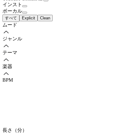
インスト
ボーカル
すべて
Explicit
Clean
ムード
ジャンル
テーマ
楽器
BPM
長さ（分）