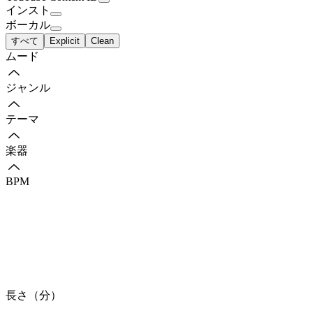
インスト
ボーカル
すべて
Explicit
Clean
ムード
ジャンル
テーマ
楽器
BPM
長さ（分）