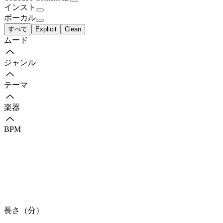
インスト
ボーカル
すべて
Explicit
Clean
ムード
ジャンル
テーマ
楽器
BPM
長さ（分）