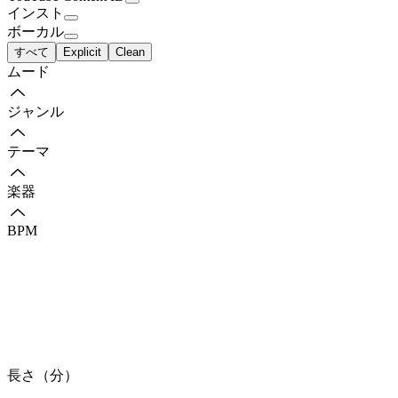
インスト
ボーカル
すべて
Explicit
Clean
ムード
ジャンル
テーマ
楽器
BPM
長さ（分）