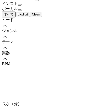
インスト
ボーカル
すべて
Explicit
Clean
ムード
ジャンル
テーマ
楽器
BPM
長さ（分）