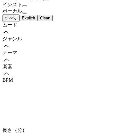
インスト
ボーカル
すべて
Explicit
Clean
ムード
ジャンル
テーマ
楽器
BPM
長さ（分）