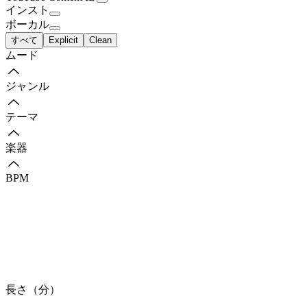
インスト
ボーカル
すべて
Explicit
Clean
ムード
ジャンル
テーマ
楽器
BPM
長さ（分）