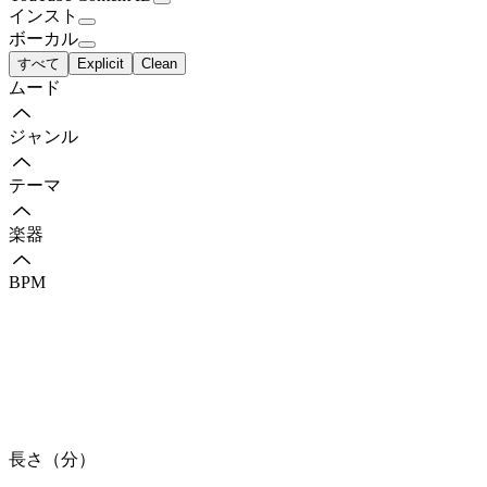
インスト
ボーカル
すべて
Explicit
Clean
ムード
ジャンル
テーマ
楽器
BPM
長さ（分）