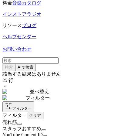
料金
音楽カタログ
インストアラジオ
リソース
ブログ
ヘルプセンター
お問い合わせ
検索
AIで検索
該当する結果はありません
25
行
並べ替え
フィルター
フィルター
フィルター
クリア
売れ筋
スタッフおすすめ
YouTube Content ID