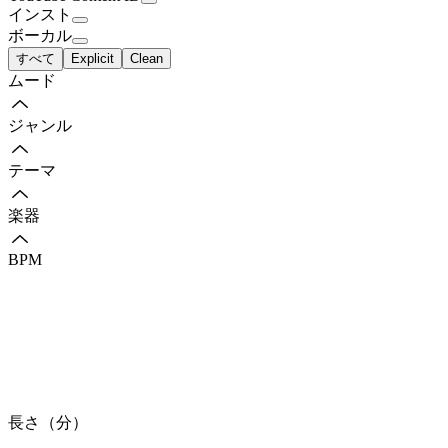
インスト
ボーカル
すべて
Explicit
Clean
ムード
ジャンル
テーマ
楽器
BPM
長さ（分）