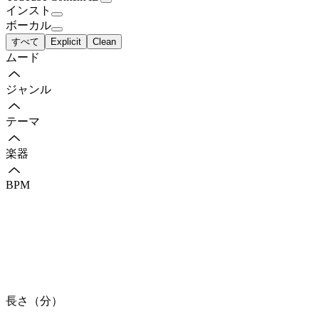
インスト
ボーカル
すべて
Explicit
Clean
ムード
ジャンル
テーマ
楽器
BPM
長さ（分）