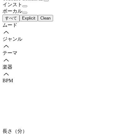
インスト
ボーカル
すべて
Explicit
Clean
ムード
ジャンル
テーマ
楽器
BPM
長さ（分）