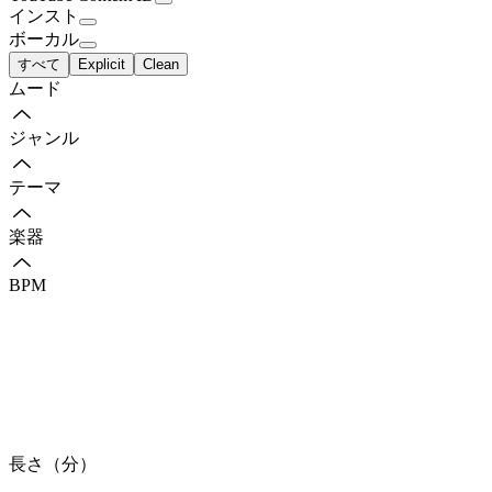
インスト
ボーカル
すべて
Explicit
Clean
ムード
ジャンル
テーマ
楽器
BPM
長さ（分）