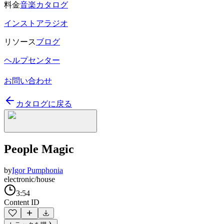
料金
音楽カタログ
インストアラジオ
リソース
ブログ
ヘルプセンター
お問い合わせ
カタログに戻る
People Magic
by
Igor Pumphonia
electronic/house
3:54
Content ID