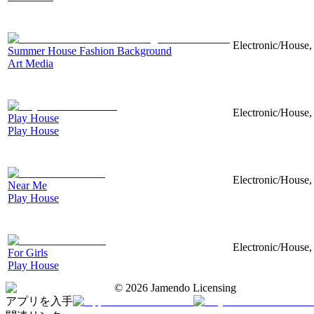
Electronic/House, 
Summer House Fashion Background
Art Media
Electronic/House, 
Play House
Play House
Electronic/House, 
Near Me
Play House
Electronic/House, 
For Girls
Play House
©
2026
Jamendo Licensing
アプリを入手