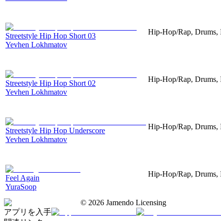
Hip-Hop/Rap, Drums, P
Streetstyle Hip Hop Short 03
Yevhen Lokhmatov
Hip-Hop/Rap, Drums, P
Streetstyle Hip Hop Short 02
Yevhen Lokhmatov
Hip-Hop/Rap, Drums, 
Streetstyle Hip Hop Underscore
Yevhen Lokhmatov
Hip-Hop/Rap, Drums, 
Feel Again
YuraSoop
©
2026
Jamendo Licensing
アプリを入手