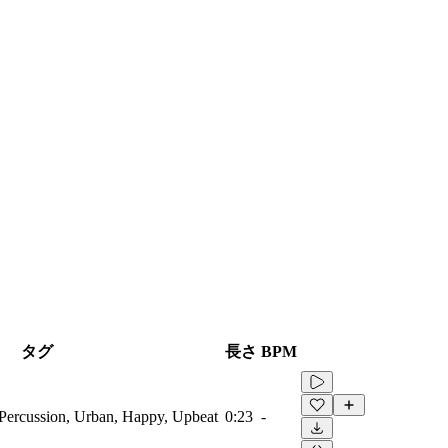
タグ
長さ
BPM
ercussion, Urban, Happy, Upbeat
0:23
-