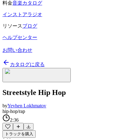
料金
音楽カタログ
インストアラジオ
リソース
ブログ
ヘルプセンター
お問い合わせ
カタログに戻る
Streetstyle Hip Hop
by
Yevhen Lokhmatov
hip-hop/rap
2:36
トラックを購入