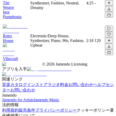
The
Synthesizer, Fashion, Neutral,
4:25
-
Weave
Dreamy
Igor
Pumphonia
Retro
Electronic/Deep House,
House
Synthesizer, Piano, 90s, Fashion,
2:18
120
Upbeat
Vibecraft
©
2026
Jamendo Licensing
アプリを入手
関連リンク
音楽カタログ
インストアラジオ
料金
お問い合わせ
ヘルプセン
ター
お問い合わせ
Jamendo
Jamendo for Artists
Jamendo Music
法的情報
利用規約
販売条件
プライバシーポリシー
クッキーポリシー
著
作権侵害について