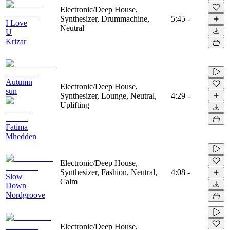
Electronic/Deep House,
Synthesizer, Drummachine,
5:45
-
I Love
Neutral
U
Krizar
Autumn
Electronic/Deep House,
sun
Synthesizer, Lounge, Neutral,
4:29
-
Uplifting
Fatima
Mhedden
Electronic/Deep House,
Synthesizer, Fashion, Neutral,
4:08
-
Slow
Calm
Down
Nordgroove
Electronic/Deep House,