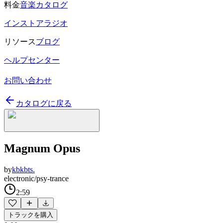
料金
音楽カタログ
インストアラジオ
リソース
ブログ
ヘルプセンター
お問い合わせ
カタログに戻る
Magnum Opus
by
kbkbts.
electronic/psy-trance
2:59
トラックを購入