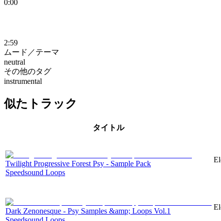
0:00
2:59
ムード／テーマ
neutral
その他のタグ
instrumental
似たトラック
タイトル
El
Twilight Progressive Forest Psy - Sample Pack
Speedsound Loops
El
Dark Zenonesque - Psy Samples &amp; Loops Vol.1
Speedsound Loops