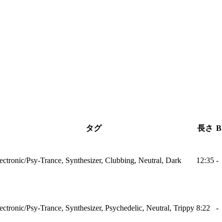
タグ
長さ
B
ectronic/Psy-Trance, Synthesizer, Clubbing, Neutral, Dark
12:35
-
ectronic/Psy-Trance, Synthesizer, Psychedelic, Neutral, Trippy
8:22
-