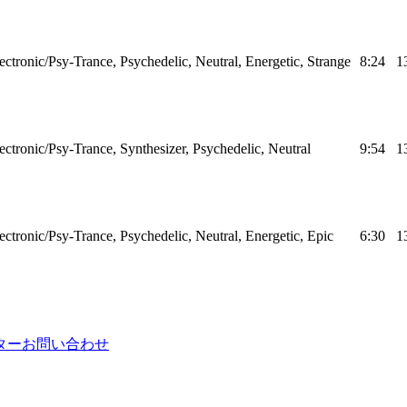
ectronic/Psy-Trance, Psychedelic, Neutral, Energetic, Strange
8:24
1
ectronic/Psy-Trance, Synthesizer, Psychedelic, Neutral
9:54
1
ectronic/Psy-Trance, Psychedelic, Neutral, Energetic, Epic
6:30
1
ター
お問い合わせ