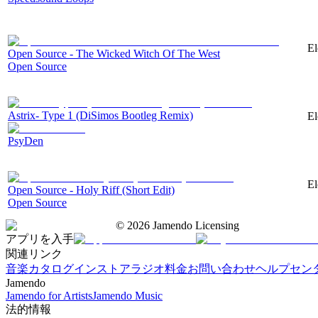
El
Open Source - The Wicked Witch Of The West
Open Source
Astrix- Type 1 (DiSimos Bootleg Remix)
El
PsyDen
El
Open Source - Holy Riff (Short Edit)
Open Source
©
2026
Jamendo Licensing
アプリを入手
関連リンク
音楽カタログ
インストアラジオ
料金
お問い合わせ
ヘルプセン
Jamendo
Jamendo for Artists
Jamendo Music
法的情報