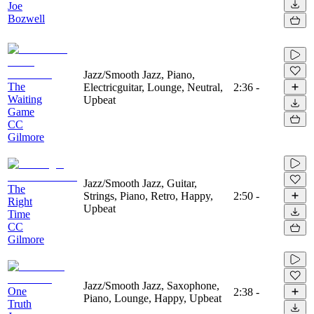
Joe
Bozwell
Jazz/Smooth Jazz, Piano,
The
Electricguitar, Lounge, Neutral,
2:36
-
Waiting
Upbeat
Game
CC
Gilmore
Jazz/Smooth Jazz, Guitar,
The
Strings, Piano, Retro, Happy,
2:50
-
Right
Upbeat
Time
CC
Gilmore
Jazz/Smooth Jazz, Saxophone,
One
2:38
-
Piano, Lounge, Happy, Upbeat
Truth