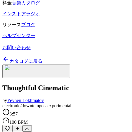
料金
音楽カタログ
インストアラジオ
リソース
ブログ
ヘルプセンター
お問い合わせ
カタログに戻る
Thoughtful Cinematic
by
Yevhen Lokhmatov
electronic/downtempo - experimental
3:57
100 BPM