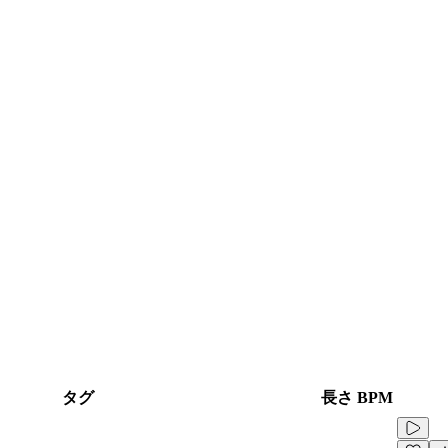
タグ
長さ
BPM