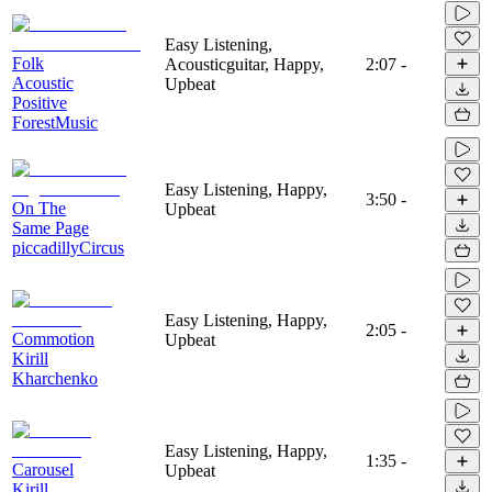
Easy Listening,
Folk
Acousticguitar, Happy,
2:07
-
Acoustic
Upbeat
Positive
ForestMusic
Easy Listening, Happy,
3:50
-
On The
Upbeat
Same Page
piccadillyCircus
Easy Listening, Happy,
2:05
-
Commotion
Upbeat
Kirill
Kharchenko
Easy Listening, Happy,
1:35
-
Carousel
Upbeat
Kirill