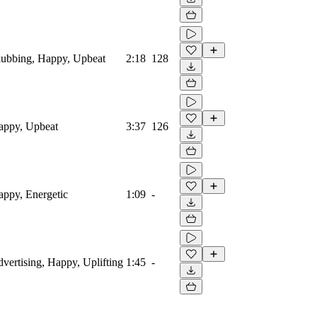
Clubbing, Happy, Upbeat
2:18
128
Happy, Upbeat
3:37
126
Happy, Energetic
1:09
-
dvertising, Happy, Uplifting
1:45
-