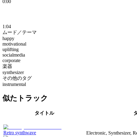
0:00
1:04
ムード／テーマ
happy
motivational
uplifting
socialmedia
corporate
楽器
synthesizer
その他のタグ
instrumental
似たトラック
タイトル
Retro synthwave
Electronic, Synthesizer, R