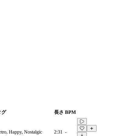
タグ
長さ
BPM
etro, Happy, Nostalgic
2:31
-