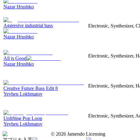
Nazar Hrushko
Aggresive industrial bass
Electronic, Synthesizer, 
Nazar Hrushko
Electronic, Synthesizer, 
All is Good
Nazar Hrushko
Electronic, Synthesizer, 
Creative Future Bass Edit 8
Yevhen Lokhmatov
Electronic, Synthesizer, A
Uplifting Pop Loop
Yevhen Lokhmatov
©
2026
Jamendo Licensing
アプリを入手