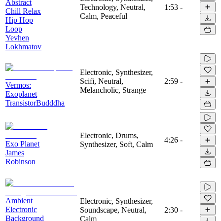
Abstract
Technology, Neutral,
1:53
-
Chill Relax
Calm, Peaceful
Hip Hop
Loop
Yevhen
Lokhmatov
Electronic, Synthesizer,
Scifi, Neutral,
2:59
-
Vermos:
Melancholic, Strange
Exoplanet
TransistorBudddha
Electronic, Drums,
4:26
-
Exo Planet
Synthesizer, Soft, Calm
James
Robinson
Ambient
Electronic, Synthesizer,
Electronic
Soundscape, Neutral,
2:30
-
Background
Calm