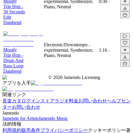
Moody
experimental, Synthesizer,
0:30
-
Trip Hop -
Piano, Neutral
30 Seconds
Edit
Databend
Electronic/Downtempo -
Moody
experimental, Synthesizer,
1:16
-
Trip Hop -
Piano, Neutral
Drum And
Bass Loop
Databend
©
2026
Jamendo Licensing
アプリを入手
関連リンク
音楽カタログ
インストアラジオ
料金
お問い合わせ
ヘルプセン
ター
お問い合わせ
Jamendo
Jamendo for Artists
Jamendo Music
法的情報
利用規約
販売条件
プライバシーポリシー
クッキーポリシー
著