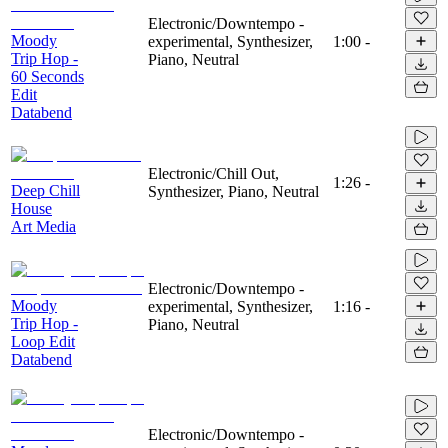
Electronic/Downtempo -
Moody
experimental, Synthesizer,
1:00
-
Trip Hop -
Piano, Neutral
60 Seconds
Edit
Databend
Electronic/Chill Out,
1:26
-
Deep Chill
Synthesizer, Piano, Neutral
House
Art Media
Electronic/Downtempo -
Moody
experimental, Synthesizer,
1:16
-
Trip Hop -
Piano, Neutral
Loop Edit
Databend
Electronic/Downtempo -