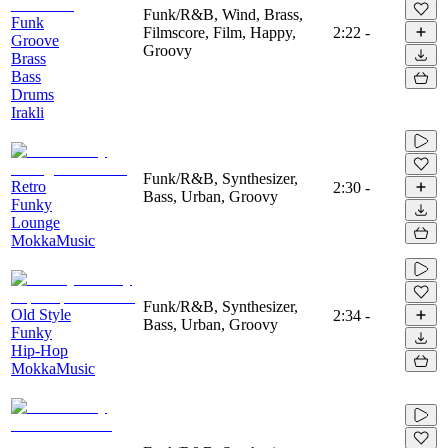
Funk/R&B, Wind, Brass,
Funk
Filmscore, Film, Happy,
2:22
-
Groove
Groovy
Brass
Bass
Drums
Irakli
Funk/R&B, Synthesizer,
Retro
2:30
-
Bass, Urban, Groovy
Funky
Lounge
MokkaMusic
Funk/R&B, Synthesizer,
Old Style
2:34
-
Bass, Urban, Groovy
Funky
Hip-Hop
MokkaMusic