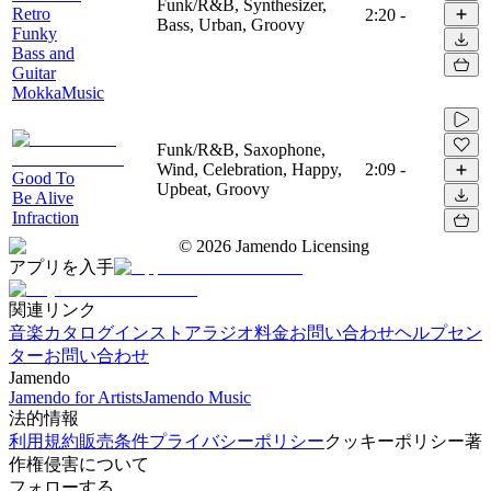
Funk/R&B, Synthesizer,
Retro
2:20
-
Bass, Urban, Groovy
Funky
Bass and
Guitar
MokkaMusic
Funk/R&B, Saxophone,
Wind, Celebration, Happy,
2:09
-
Good To
Upbeat, Groovy
Be Alive
Infraction
©
2026
Jamendo Licensing
アプリを入手
関連リンク
音楽カタログ
インストアラジオ
料金
お問い合わせ
ヘルプセン
ター
お問い合わせ
Jamendo
Jamendo for Artists
Jamendo Music
法的情報
利用規約
販売条件
プライバシーポリシー
クッキーポリシー
著
作権侵害について
フォローする