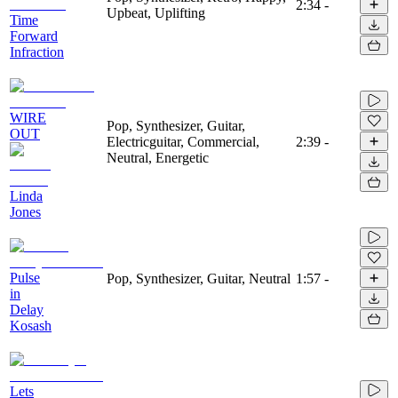
2:34
-
Upbeat, Uplifting
Time
Forward
Infraction
WIRE
Pop, Synthesizer, Guitar,
OUT
Electricguitar, Commercial,
2:39
-
Neutral, Energetic
Linda
Jones
Pulse
Pop, Synthesizer, Guitar, Neutral
1:57
-
in
Delay
Kosash
Lets