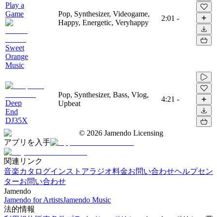
Play a
Game
Pop, Synthesizer, Videogame,
2:01
-
Happy, Energetic, Veryhappy
Sweet
Orange
Music
Pop, Synthesizer, Bass, Vlog,
4:21
-
Deep
Upbeat
End
DJ35X
©
2026
Jamendo Licensing
アプリを入手
関連リンク
音楽カタログ
インストアラジオ
料金
お問い合わせ
ヘルプセン
ター
お問い合わせ
Jamendo
Jamendo for Artists
Jamendo Music
法的情報