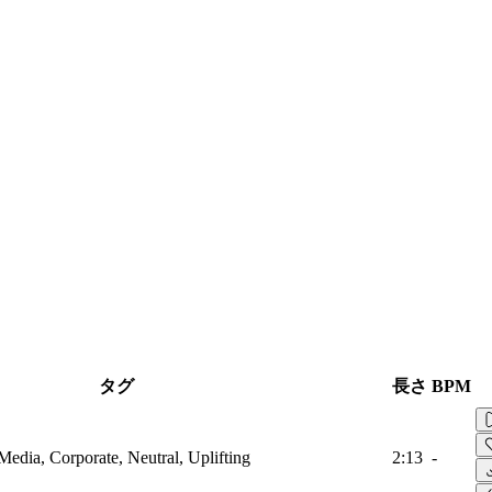
タグ
長さ
BPM
 Media, Corporate, Neutral, Uplifting
2:13
-