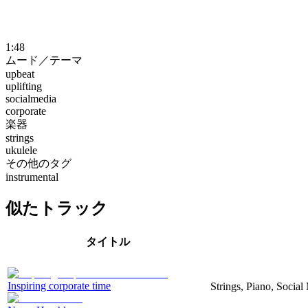
1:48
ムード／テーマ
upbeat
uplifting
socialmedia
corporate
楽器
strings
ukulele
その他のタグ
instrumental
似たトラック
タイトル
Inspiring corporate time
Strings, Piano, Social