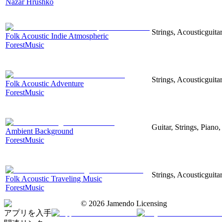
Nazar Hrushko
Strings, Acousticguita
Folk Acoustic Indie Atmospheric
ForestMusic
Strings, Acousticguita
Folk Acoustic Adventure
ForestMusic
Guitar, Strings, Piano,
Ambient Background
ForestMusic
Strings, Acousticguita
Folk Acoustic Traveling Music
ForestMusic
©
2026
Jamendo Licensing
アプリを入手