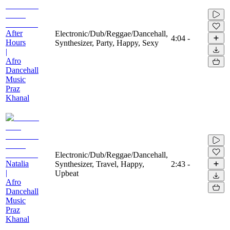
After
Electronic/Dub/Reggae/Dancehall,
4:04
-
Hours
Synthesizer, Party, Happy, Sexy
|
Afro
Dancehall
Music
Praz
Khanal
Electronic/Dub/Reggae/Dancehall,
Natalia
Synthesizer, Travel, Happy,
2:43
-
|
Upbeat
Afro
Dancehall
Music
Praz
Khanal