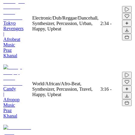
Electronic/Dub/Reggae/Dancehall,
Tokyo
Synthesizer, Percussion, Urban,
2:34
-
Revengers
Happy, Upbeat
|
Afrobeat
Music
Praz
Khanal
World/African/Afro-Beat,
Candy
Synthesizer, Percussion, Travel,
3:16
-
|
Happy, Upbeat
Afropop
Music
Praz
Khanal