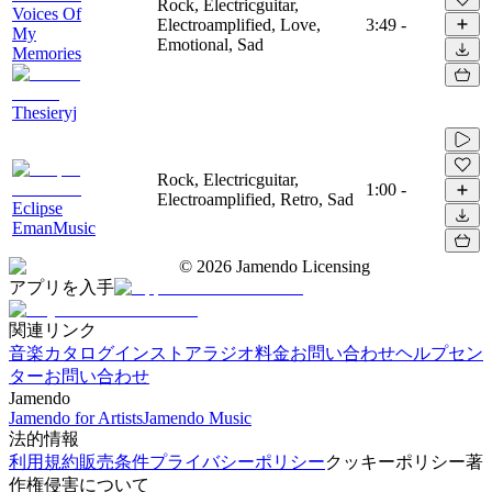
Rock, Electricguitar,
Voices Of
Electroamplified, Love,
3:49
-
My
Emotional, Sad
Memories
Thesieryj
Rock, Electricguitar,
1:00
-
Electroamplified, Retro, Sad
Eclipse
EmanMusic
©
2026
Jamendo Licensing
アプリを入手
関連リンク
音楽カタログ
インストアラジオ
料金
お問い合わせ
ヘルプセン
ター
お問い合わせ
Jamendo
Jamendo for Artists
Jamendo Music
法的情報
利用規約
販売条件
プライバシーポリシー
クッキーポリシー
著
作権侵害について