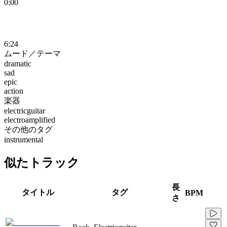
0:00
6:24
ムード／テーマ
dramatic
sad
epic
action
楽器
electricguitar
electroamplified
その他のタグ
instrumental
似たトラック
長
タイトル
タグ
BPM
さ