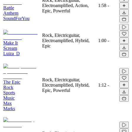
Rock, Electricguitar,
Electroamplified, Action,
1:58
-
Battle
Epic, Powerful
Anthem
SoundForYou
Rock, Electricguitar,
Electroamplified, Hybrid,
1:00
-
Make It
Epic
Scream
Luiza_D
Rock, Electricguitar,
The Epic
Electroamplified, Hybrid,
1:12
-
Rock
Epic, Powerful
Sports
Music
Max
Marks