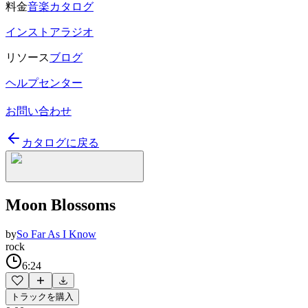
料金
音楽カタログ
インストアラジオ
リソース
ブログ
ヘルプセンター
お問い合わせ
カタログに戻る
Moon Blossoms
by
So Far As I Know
rock
6:24
トラックを購入