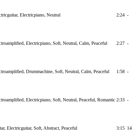
tricguitar, Electricpiano, Neutral
2:24
-
ctroamplified, Electricpiano, Soft, Neutral, Calm, Peaceful
2:27
-
ectroamplified, Drummachine, Soft, Neutral, Calm, Peaceful
1:58
-
ctroamplified, Electricpiano, Soft, Neutral, Peaceful, Romantic
2:33
-
ar, Electricguitar, Soft, Abstract, Peaceful
3:15
14