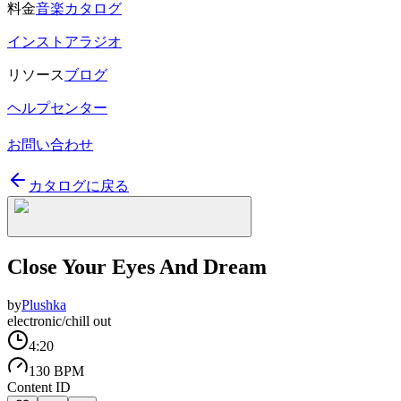
料金
音楽カタログ
インストアラジオ
リソース
ブログ
ヘルプセンター
お問い合わせ
カタログに戻る
Close Your Eyes And Dream
by
Plushka
electronic/chill out
4:20
130 BPM
Content ID