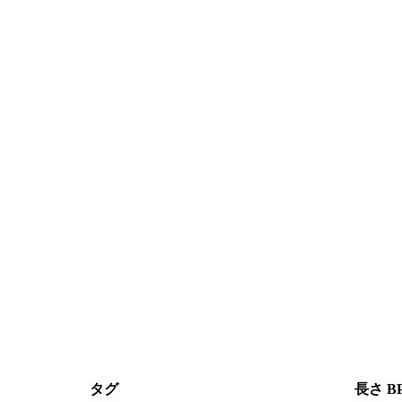
タグ
長さ
B