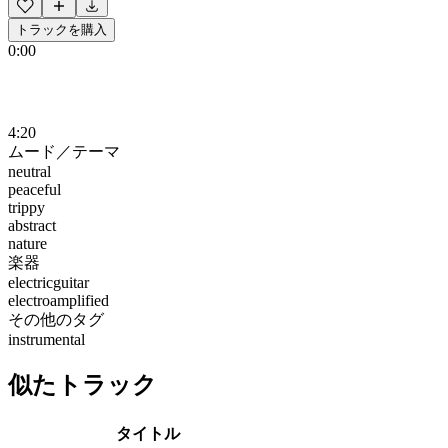
トラックを購入
0:00
4:20
ムード／テーマ
neutral
peaceful
trippy
abstract
nature
楽器
electricguitar
electroamplified
その他のタグ
instrumental
似たトラック
タイトル