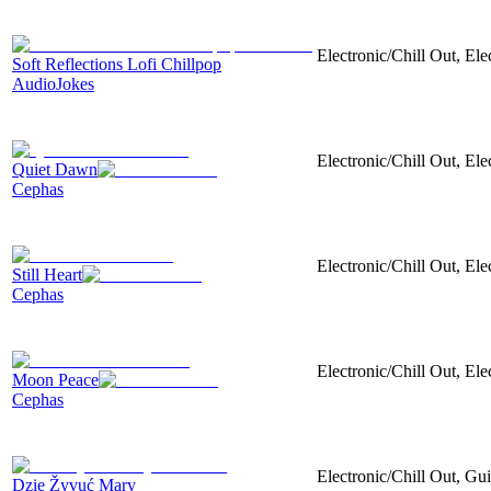
Electronic/Chill Out, Elec
Soft Reflections Lofi Chillpop
AudioJokes
Electronic/Chill Out, Ele
Quiet Dawn
Cephas
Electronic/Chill Out, El
Still Heart
Cephas
Electronic/Chill Out, Ele
Moon Peace
Cephas
Electronic/Chill Out, Guit
Dzie Žyvuć Mary