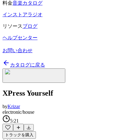
料金
音楽カタログ
インストアラジオ
リソース
ブログ
ヘルプセンター
お問い合わせ
カタログに戻る
XPress Yourself
by
Krizar
electronic/house
5:21
トラックを購入