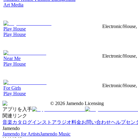
Art Media
Electronic/House, 
Play House
Play House
Electronic/House, 
Near Me
Play House
Electronic/House, 
For Girls
Play House
©
2026
Jamendo Licensing
アプリを入手
関連リンク
音楽カタログ
インストアラジオ
料金
お問い合わせ
ヘルプセン
Jamendo
Jamendo for Artists
Jamendo Music