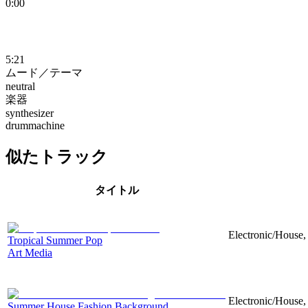
0:00
5:21
ムード／テーマ
neutral
楽器
synthesizer
drummachine
似たトラック
タイトル
Electronic/House, 
Tropical Summer Pop
Art Media
Electronic/House, 
Summer House Fashion Background