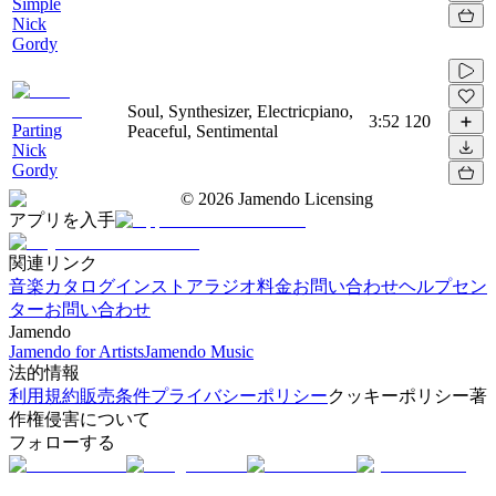
Simple
Nick
Gordy
Soul, Synthesizer, Electricpiano,
3:52
120
Parting
Peaceful, Sentimental
Nick
Gordy
©
2026
Jamendo Licensing
アプリを入手
関連リンク
音楽カタログ
インストアラジオ
料金
お問い合わせ
ヘルプセン
ター
お問い合わせ
Jamendo
Jamendo for Artists
Jamendo Music
法的情報
利用規約
販売条件
プライバシーポリシー
クッキーポリシー
著
作権侵害について
フォローする