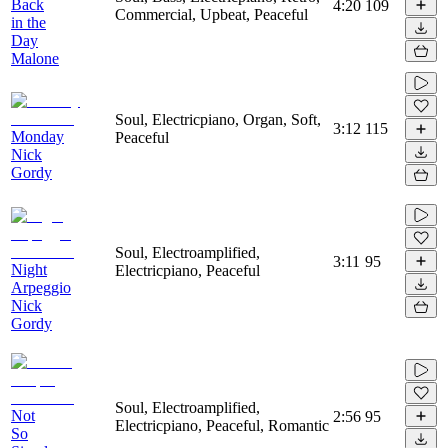
Back
4:20
109
Commercial, Upbeat, Peaceful
in the
Day
Malone
Soul, Electricpiano, Organ, Soft,
3:12
115
Monday
Peaceful
Nick
Gordy
Soul, Electroamplified,
3:11
95
Night
Electricpiano, Peaceful
Arpeggio
Nick
Gordy
Soul, Electroamplified,
Not
2:56
95
Electricpiano, Peaceful, Romantic
So