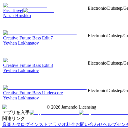
Electronic/Dubstep/G
Fast Travel
Nazar Hrushko
Electronic/Dubstep/Gr
Creative Future Bass Edit 7
Yevhen Lokhmatov
Electronic/Dubstep/Gr
Creative Future Bass Edit 3
Yevhen Lokhmatov
Electronic/Dubstep/Gr
Creative Future Bass Underscore
Yevhen Lokhmatov
©
2026
Jamendo Licensing
アプリを入手
関連リンク
音楽カタログ
インストアラジオ
料金
お問い合わせ
ヘルプセン