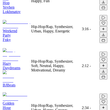
Happy, Fun
Hop
Yevhen
Lokhmatov
Hip-Hop/Rap, Synthesizer,
3:16
-
Weekend
Urban, Happy, Energetic
Party
Fnky
Hip-Hop/Rap, Synthesizer,
Hazy
Soft, Neutral, Happy,
2:12
-
Daydreams
Motivational, Dreamy
BJBeats
Golden
Hip-Hop/Rap, Synthesizer,
Hour
2:34
-
Urban, Happy, Groovy