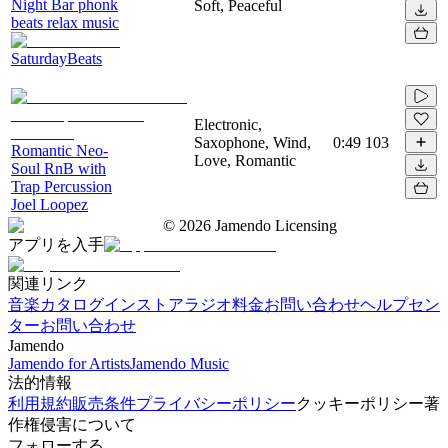
Night Bar phonk
Soft, Peaceful
beats relax music
SaturdayBeats
Electronic,
Saxophone, Wind,
0:49
103
Romantic Neo-
Love, Romantic
Soul RnB with
Trap Percussion
Joel Loopez
©
2026
Jamendo Licensing
アプリを入手
関連リンク
音楽カタログ
インストアラジオ
料金
お問い合わせ
ヘルプセン
ター
お問い合わせ
Jamendo
Jamendo for Artists
Jamendo Music
法的情報
利用規約
販売条件
プライバシーポリシー
クッキーポリシー
著
作権侵害について
フォローする