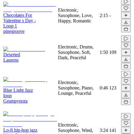
Electronic,
Chocolates For
Saxophone, Love,
2:15
-
Valentine s Day -
Happy, Romantic
Loop 1
pinegroove
Electronic, Drums,
Saxophone, Soft,
1:50
109
Deserted
Dark, Peaceful
Laurens
Electronic,
Saxophone, Piano,
0:46
123
Blue Light Jazz
Lounge, Peaceful
loop
Grumpynora
Electronic,
Lo-fi hip-hop jazz
Saxophone, Wind,
3:24
141