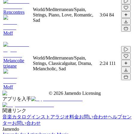
World/Mediterranean/Spain,
Rencontres
Strings, Piano, Love, Romantic,
3:04
84
Sad
Moff
World/Mediterranean/Spain,
Melancolie
Strings, Classicalguitar, Drama,
2:24
111
tzigane
Melancholic, Sad
Moff
©
2026
Jamendo Licensing
アプリを入手
関連リンク
音楽カタログ
インストアラジオ
料金
お問い合わせ
ヘルプセン
ター
お問い合わせ
Jamendo