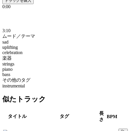
トラックを購入
0:00
3:10
ムード／テーマ
sad
uplifting
celebration
楽器
strings
piano
bass
その他のタグ
instrumental
似たトラック
長
タイトル
タグ
BPM
さ