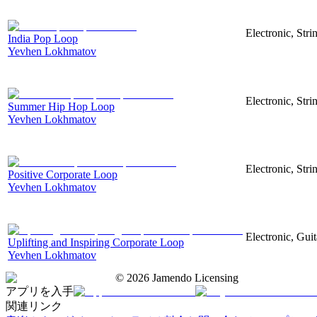
Electronic, Str
India Pop Loop
Yevhen Lokhmatov
Electronic, Str
Summer Hip Hop Loop
Yevhen Lokhmatov
Electronic, Str
Positive Corporate Loop
Yevhen Lokhmatov
Electronic, Gui
Uplifting and Inspiring Corporate Loop
Yevhen Lokhmatov
©
2026
Jamendo Licensing
アプリを入手
関連リンク