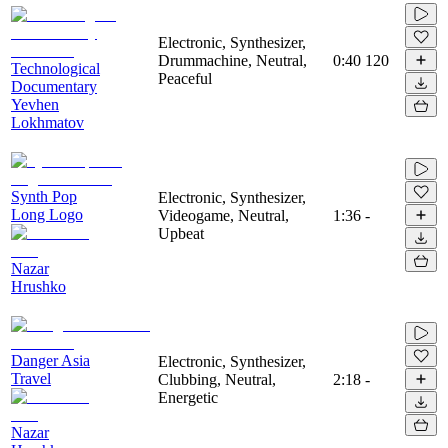
Electronic, Synthesizer,
Drummachine, Neutral,
0:40
120
Technological
Peaceful
Documentary
Yevhen
Lokhmatov
Synth Pop
Electronic, Synthesizer,
Long Logo
Videogame, Neutral,
1:36
-
Upbeat
Nazar
Hrushko
Danger Asia
Electronic, Synthesizer,
Travel
Clubbing, Neutral,
2:18
-
Energetic
Nazar