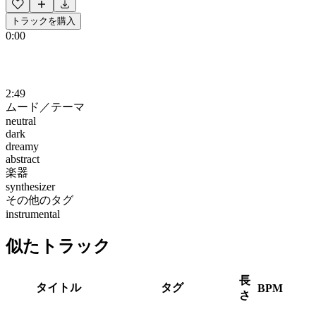
トラックを購入
0:00
2:49
ムード／テーマ
neutral
dark
dreamy
abstract
楽器
synthesizer
その他のタグ
instrumental
似たトラック
長
タイトル
タグ
BPM
さ