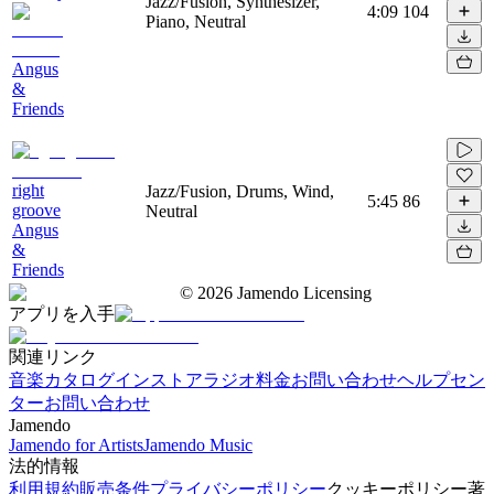
Jazz/Fusion, Synthesizer,
4:09
104
Piano, Neutral
Angus
&
Friends
right
Jazz/Fusion, Drums, Wind,
5:45
86
groove
Neutral
Angus
&
Friends
©
2026
Jamendo Licensing
アプリを入手
関連リンク
音楽カタログ
インストアラジオ
料金
お問い合わせ
ヘルプセン
ター
お問い合わせ
Jamendo
Jamendo for Artists
Jamendo Music
法的情報
利用規約
販売条件
プライバシーポリシー
クッキーポリシー
著