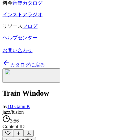
料金
音楽カタログ
インストアラジオ
リソース
ブログ
ヘルプセンター
お問い合わせ
カタログに戻る
Train Window
by
DJ Gami.K
jazz/fusion
3:56
Content ID