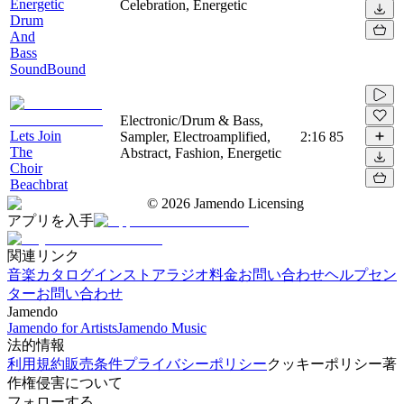
Energetic
Celebration, Energetic
Drum
And
Bass
SoundBound
Electronic/Drum & Bass,
Lets Join
Sampler, Electroamplified,
2:16
85
The
Abstract, Fashion, Energetic
Choir
Beachbrat
©
2026
Jamendo Licensing
アプリを入手
関連リンク
音楽カタログ
インストアラジオ
料金
お問い合わせ
ヘルプセン
ター
お問い合わせ
Jamendo
Jamendo for Artists
Jamendo Music
法的情報
利用規約
販売条件
プライバシーポリシー
クッキーポリシー
著
作権侵害について
フォローする