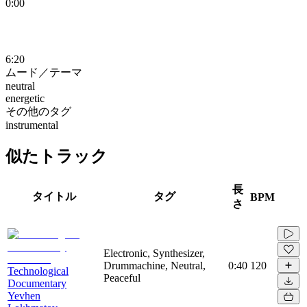
0:00
6:20
ムード／テーマ
neutral
energetic
その他のタグ
instrumental
似たトラック
長
タイトル
タグ
BPM
さ
Electronic, Synthesizer,
Drummachine, Neutral,
0:40
120
Technological
Peaceful
Documentary
Yevhen