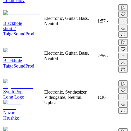
Lokhmatov
Electronic, Guitar, Bass,
1:57
-
Blackhole
Neutral
short 2
TaigaSoundProd
Electronic, Guitar, Bass,
2:56
-
Neutral
Blackhole
TaigaSoundProd
Synth Pop
Electronic, Synthesizer,
Long Logo
Videogame, Neutral,
1:36
-
Upbeat
Nazar
Hrushko