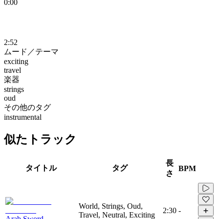
0:00
2:52
ムード／テーマ
exciting
travel
楽器
strings
oud
その他のタグ
instrumental
似たトラック
長
タイトル
タグ
BPM
さ
World, Strings, Oud,
2:30
-
Travel, Neutral, Exciting
Arab Sword