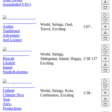
Soundrider(YSG)
World, Strings, Oud,
Arabic
1:07
-
Travel, Exciting
Traditional
Adventure
Joel Loopez
World, Strings,
Hawaii
Slideguitar, Island, Happy,
1:58
137
Ukulele
Exciting
Island
StudioKolomna
Upbeat
World, Strings, Koto,
1:58
-
Chinese New
Celebration, Exciting
Year
Alex-
Productions