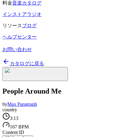
料金
音楽カタログ
インストアラジオ
リソース
ブログ
ヘルプセンター
お問い合わせ
カタログに戻る
People Around Me
by
Max Paragraph
country
3:13
107 BPM
Content ID