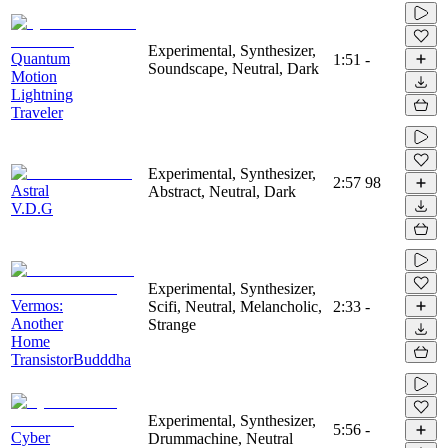
Experimental, Synthesizer,
Quantum
1:51
-
Soundscape, Neutral, Dark
Motion
Lightning
Traveler
Experimental, Synthesizer,
2:57
98
Astral
Abstract, Neutral, Dark
V.D.G
Experimental, Synthesizer,
Vermos:
Scifi, Neutral, Melancholic,
2:33
-
Another
Strange
Home
TransistorBudddha
Experimental, Synthesizer,
5:56
-
Cyber
Drummachine, Neutral