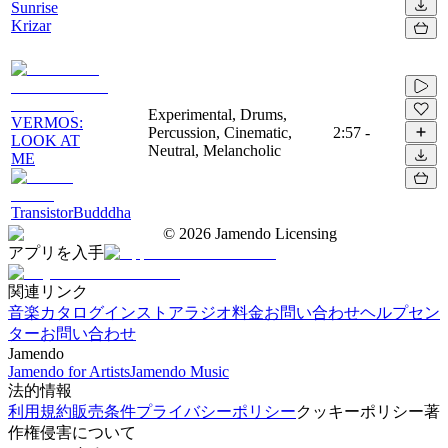
Sunrise
Krizar
Experimental, Drums,
VERMOS:
Percussion, Cinematic,
2:57
-
LOOK AT
Neutral, Melancholic
ME
TransistorBudddha
©
2026
Jamendo Licensing
アプリを入手
関連リンク
音楽カタログ
インストアラジオ
料金
お問い合わせ
ヘルプセン
ター
お問い合わせ
Jamendo
Jamendo for Artists
Jamendo Music
法的情報
利用規約
販売条件
プライバシーポリシー
クッキーポリシー
著
作権侵害について