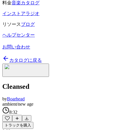
料金
音楽カタログ
インストアラジオ
リソース
ブログ
ヘルプセンター
お問い合わせ
カタログに戻る
Cleansed
by
Boarhead
ambient/new age
8:32
トラックを購入