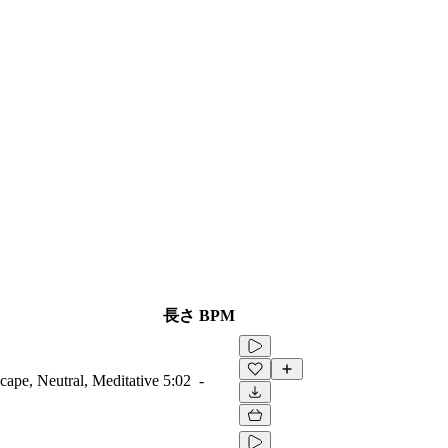
長さ
BPM
ape, Neutral, Meditative
5:02
-