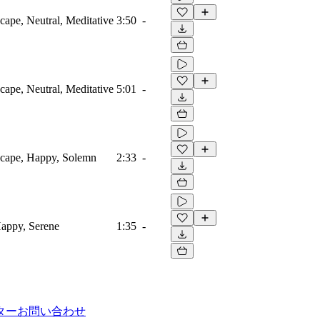
ape, Neutral, Meditative
3:50
-
ape, Neutral, Meditative
5:01
-
scape, Happy, Solemn
2:33
-
Happy, Serene
1:35
-
ター
お問い合わせ