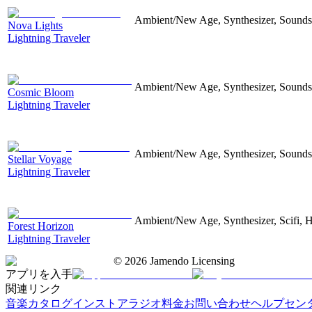
Ambient/New Age, Synthesizer, Soundsc
Nova Lights
Lightning Traveler
Ambient/New Age, Synthesizer, Soundsc
Cosmic Bloom
Lightning Traveler
Ambient/New Age, Synthesizer, Sound
Stellar Voyage
Lightning Traveler
Ambient/New Age, Synthesizer, Scifi, 
Forest Horizon
Lightning Traveler
©
2026
Jamendo Licensing
アプリを入手
関連リンク
音楽カタログ
インストアラジオ
料金
お問い合わせ
ヘルプセン