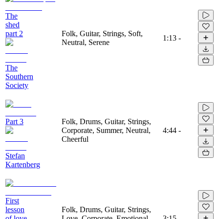
The
shed
part 2
Folk, Guitar, Strings, Soft,
1:13
-
Neutral, Serene
The
Southern
Society
Part 3
Folk, Drums, Guitar, Strings,
Corporate, Summer, Neutral,
4:44
-
Cheerful
Stefan
Kartenberg
First
lesson
Folk, Drums, Guitar, Strings,
of love
Love, Corporate, Emotional,
3:15
-