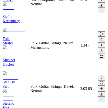
Neutral
Stefan
Kartenberg
Folk
Master
Folk, Guitar, Strings, Neutral,
1:34
-
Melancholic
Mickael
Huchet
Step By
Step
Folk, Guitar, Strings, Travel,
3:03
85
Neutral
Stefano
Vita