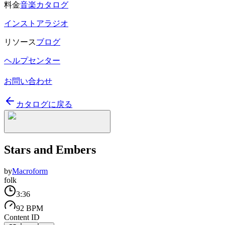
料金
音楽カタログ
インストアラジオ
リソース
ブログ
ヘルプセンター
お問い合わせ
カタログに戻る
Stars and Embers
by
Macroform
folk
3:36
92 BPM
Content ID