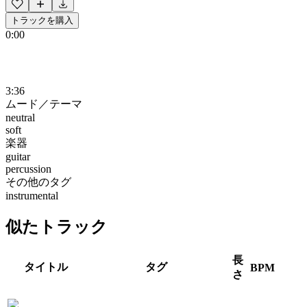
トラックを購入
0:00
3:36
ムード／テーマ
neutral
soft
楽器
guitar
percussion
その他のタグ
instrumental
似たトラック
長
タイトル
タグ
BPM
さ