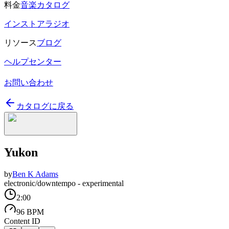
料金
音楽カタログ
インストアラジオ
リソース
ブログ
ヘルプセンター
お問い合わせ
カタログに戻る
Yukon
by
Ben K Adams
electronic/downtempo - experimental
2:00
96 BPM
Content ID