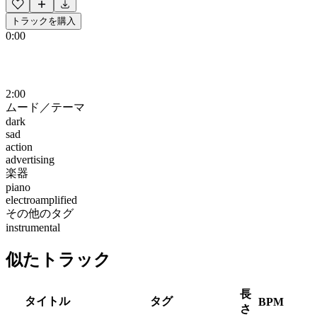
トラックを購入
0:00
2:00
ムード／テーマ
dark
sad
action
advertising
楽器
piano
electroamplified
その他のタグ
instrumental
似たトラック
長
タイトル
タグ
BPM
さ