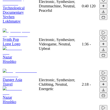
Electronic, Synthesizer,
Drummachine, Neutral,
0:40
120
Technological
Peaceful
Documentary
Yevhen
Lokhmatov
Synth Pop
Electronic, Synthesizer,
Long Logo
Videogame, Neutral,
1:36
-
Upbeat
Nazar
Hrushko
Danger Asia
Electronic, Synthesizer,
Travel
Clubbing, Neutral,
2:18
-
Energetic
Nazar
Hrushko