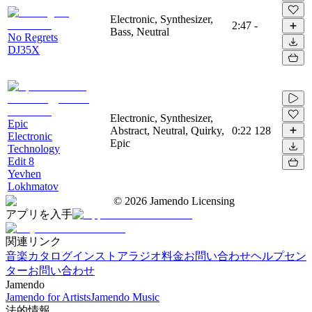
Electronic, Synthesizer,
2:47
-
Bass, Neutral
No Regrets
DJ35X
Electronic, Synthesizer,
Epic
Abstract, Neutral, Quirky,
0:22
128
Electronic
Epic
Technology
Edit 8
Yevhen
Lokhmatov
©
2026
Jamendo Licensing
アプリを入手
関連リンク
音楽カタログ
インストアラジオ
料金
お問い合わせ
ヘルプセン
ター
お問い合わせ
Jamendo
Jamendo for Artists
Jamendo Music
法的情報